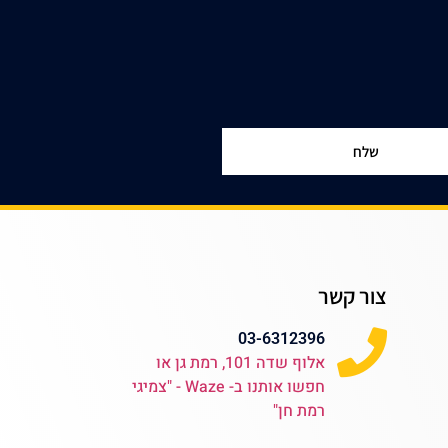
שלח
צור קשר
03-6312396
אלוף שדה 101, רמת גן או
חפשו אותנו ב- Waze - "צמיגי
רמת חן"