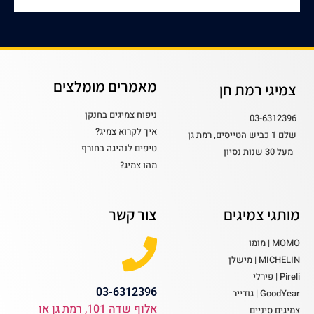
מאמרים מומלצים
צמיגי רמת חן
ניפוח צמיגים בחנקן
03-6312396
איך לקרוא צמיג?
שלם 1 כביש הטייסים, רמת גן
טיפים לנהיגה בחורף
מעל 30 שנות נסיון
מהו צמיג?
מותגי צמיגים
צור קשר
MOMO | מומו
MICHELIN | מישלן
Pireli | פירלי
03-6312396
GoodYear | גודייר
אלוף שדה 101, רמת גן או
צמיגים סיניים