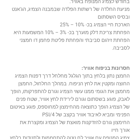
בחודש לצמיג המנופח באוויר.
מניעת החלדה של רשתות הפלדה שבמבנה הצמיג, הג'אנט
ובסיס השסתום
הארכת חיי הצמיג בכ- 10% – 25%
הפחתת צריכת דלק מוערך בכ- 3% – 10% המשמעות היא
הפחתת זיהום סביבתי והפחתת פליטת פחמן דו חמצני
לסביבה.
חסרונות בניפוח אוויר:
החמצן נתון בלחץ בתוך הגלגל מחלחל דרך דפנות הצמיג
החוצה ומקטין את לחץ הניפוח. במהלך החלחול, החמצן
מחמצן את הגומי ממנו עשוי הצמיג וגורם להתפרקותו, הופך
לאבק, פוגע בשסתום וגורם לירידת לחץ אוויר, שטח פנים
של הצמיג הופך כתוצאה מהחימצון למחוספס, פוגע באיטום
הפנימי ומביא לאיבוד אוויר בקצב של PSI/4
החימצון גורם להזדקנות מואצת של הצמיג ומקצרת את
אורך חייו
צמיג המנופח עם אוויר לח נוטה להתחממות ולתנודות בלחץ