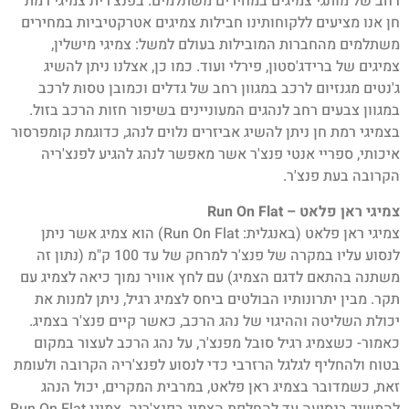
רחב של מותגי צמיגים במחירים משתלמים. בפנצ'רית צמיגי רמת
חן אנו מציעים ללקוחותינו חבילות צמיגים אטרקטיביות במחירים
משתלמים מהחברות המובילות בעולם למשל: צמיגי מישלין,
צמיגים של ברידג'סטון, פירלי ועוד. כמו כן, אצלנו ניתן להשיג
ג'נטים מגנזיום לרכב במגוון רחב של גדלים וכמובן טסות לרכב
במגוון צבעים רחב לנהגים המעוניינים בשיפור חזות הרכב בזול.
בצמיגי רמת חן ניתן להשיג אביזרים נלוים לנהג, כדוגמת קומפרסור
איכותי, ספריי אנטי פנצ'ר אשר מאפשר לנהג להגיע לפנצ'ריה
הקרובה בעת פנצ'ר.
צמיגי ראן פלאט – Run On Flat
צמיגי ראן פלאט (באנגלית: Run On Flat) הוא צמיג אשר ניתן
לנסוע עליו במקרה של פנצ'ר למרחק של עד 100 ק"מ (נתון זה
משתנה בהתאם לדגם הצמיג) עם לחץ אוויר נמוך כיאה לצמיג עם
תקר. מבין יתרונותיו הבולטים ביחס לצמיג רגיל, ניתן למנות את
יכולת השליטה וההיגוי של נהג הרכב, כאשר קיים פנצ'ר בצמיג.
כאמור- כשצמיג רגיל סובל מפנצ'ר, על נהג הרכב לעצור במקום
בטוח ולהחליף לגלגל הרזרבי כדי לנסוע לפנצ'ריה הקרובה ולעומת
זאת, כשמדובר בצמיג ראן פלאט, במרבית המקרים, יכול הנהג
להמשיך בנסיעה עד להחלפת הצמיג בפנצ'ריה. צמיגי Run On Flat